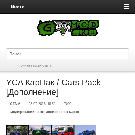
Войти
Полная версия сайта
YCA КарПак / Cars Pack
[Дополнение]
GTA V
28-07-2016, 18:50
7009
Модификации
•
Автомобили по её марке