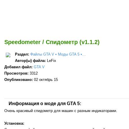
Speedometer / Спидометр (v1.1.2)
Раздел:
Файлы GTA V • Моды GTA 5 •…
Автор(ы) файла:
LeFix
Добавил файл:
GTA V
Просмотров:
3312
Опубликовано:
02 октябрь 15
Информация о моде для GTA 5:
Очень красивый спидометр для машин с разным индикаторами.
Установка: