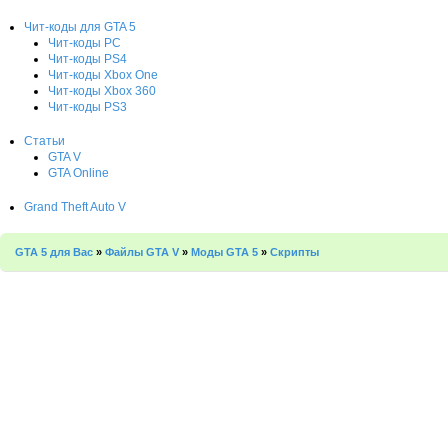
Чит-коды для GTA 5
Чит-коды PC
Чит-коды PS4
Чит-коды Xbox One
Чит-коды Xbox 360
Чит-коды PS3
Статьи
GTA V
GTA Online
Grand Theft Auto V
GTA 5 для Вас
»
Файлы GTA V
»
Моды GTA 5
»
Скрипты