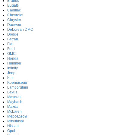
Brabus
Bugatti
Cadillac
Chevrolet
Chrysler
Daewoo
DeLorean DMC
Dodge
Ferrari
Fiat
Ford
GMC
Honda
Hummer
Infinity
Jeep
Kia
Koenigsegg
Lamborghini
Lexus
Maserati
Maybach
Mazda
McLaren
Мерседесы
Mitsubishi
Nissan
Opel