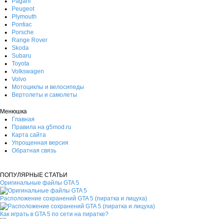
Pagani
Peugeot
Plymouth
Pontiac
Porsche
Range Rover
Skoda
Subaru
Toyota
Volkswagen
Volvo
Мотоциклы и велосипеды
Вертолеты и самолеты
Менюшка
Главная
Правила на g5mod.ru
Карта сайта
Упрощенная версия
Обратная связь
ПОПУЛЯРНЫЕ СТАТЬИ
Оригинальные файлы GTA 5
Расположение сохранений GTA 5 (пиратка и лицуха)
Как играть в GTA 5 по сети на пиратке?