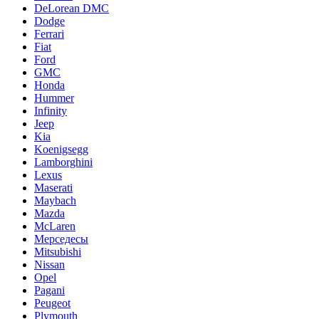
DeLorean DMC
Dodge
Ferrari
Fiat
Ford
GMC
Honda
Hummer
Infinity
Jeep
Kia
Koenigsegg
Lamborghini
Lexus
Maserati
Maybach
Mazda
McLaren
Мерседесы
Mitsubishi
Nissan
Opel
Pagani
Peugeot
Plymouth