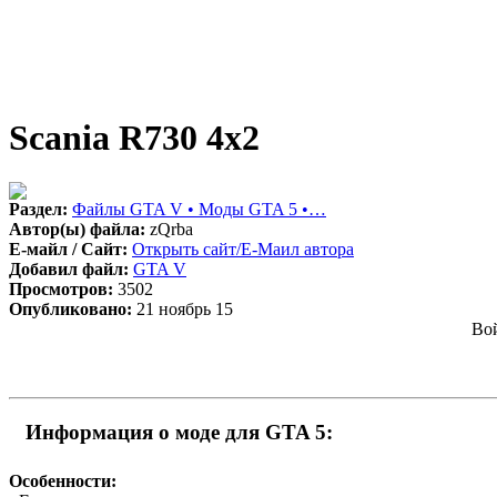
Scania R730 4x2
Раздел:
Файлы GTA V • Моды GTA 5 •…
Автор(ы) файла:
zQrba
Е-майл / Сайт:
Открыть сайт/Е-Маил автора
Добавил файл:
GTA V
Просмотров:
3502
Опубликовано:
21 ноябрь 15
Вой
Информация о моде для GTA 5:
Особенности: