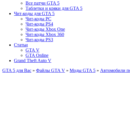
Все патчи GTA 5
Таблетки и кряки для GTA 5
Чит-коды для GTA 5
Чит-коды PC
Чит-коды PS4
Чит-коды Xbox One
Чит-коды Xbox 360
Чит-коды PS3
Статьи
GTA V
GTA Online
Grand Theft Auto V
GTA 5 для Вас
»
Файлы GTA V
»
Моды GTA 5
»
Автомобили по