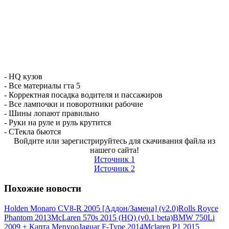
- HQ кузов
- Все материалы гта 5
- Корректная посадка водителя и пассажиров
- Все лампочки и поворотники рабочие
- Шины лопают правильно
- Руки на руле и руль крутится
- СТекла бьются
Войдите или зарегистрируйтесь для скачивания файла из
нашего сайта!
Источник 1
Источник 2
Похожие новости
Holden Monaro CV8-R 2005 [Аддон/Замена] (v2.0)
Rolls Royce
Phantom 2013
McLaren 570s 2015 (HQ) (v0.1 beta)
BMW 750Li
2009 + Карта Menyoo
Jaguar F-Type 2014
Mclaren P1 2015