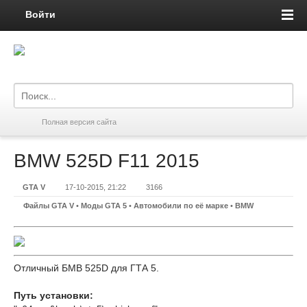
Войти
Полная версия сайта
BMW 525D F11 2015
GTA V
17-10-2015, 21:22
3166
Файлы GTA V
•
Моды GTA 5
•
Автомобили по её марке
•
BMW
Отличный БМВ 525D для ГТА 5.
Путь установки: