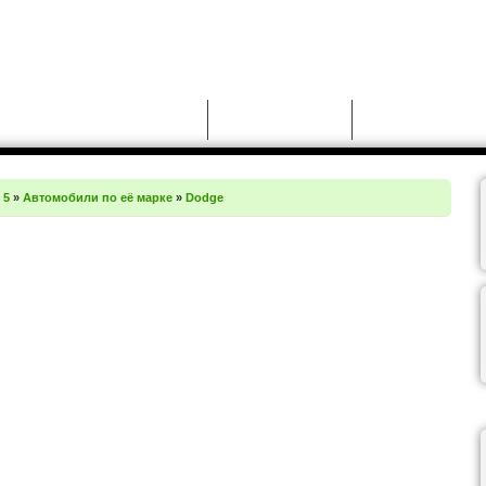
Новости
Моды для GTA 5
Чит-коды для GT
 5
»
Автомобили по её марке
»
Dodge