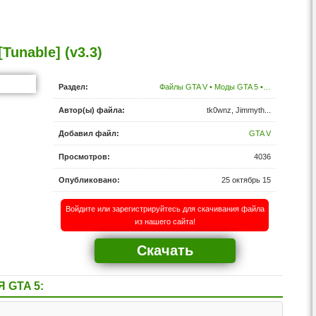
Tunable] (v3.3)
Раздел:
Файлы GTA V • Моды GTA 5 •…
Автор(ы) файла:
tk0wnz, Jimmyth...
Добавил файл:
GTA V
Просмотров:
4036
Опубликовано:
25 октябрь 15
Войдите или зарегистрируйтесь для скачивания файла
из нашего сайта!
Скачать
 GTA 5: