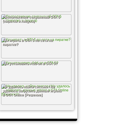
Расположение сохранений GTA 5
(пиратка и лицуха)
Как играть в GTA 5 по сети на
пиратке?
Как установить Add-on в GTA 5?
Не удалось найти сессию / Не
удалось загрузить данные игрока
в GTA Online [Решение]