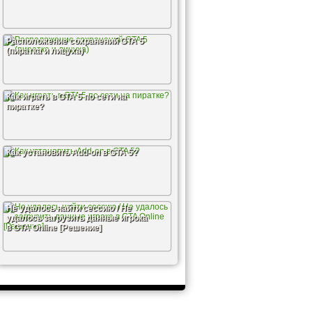
Расположение сохранений GTA 5
(пиратка и лицуха)
Как играть в GTA 5 по сети на
пиратке?
Как установить Add-on в GTA 5?
Не удалось найти сессию / Не
удалось загрузить данные игрока
в GTA Online [Решение]