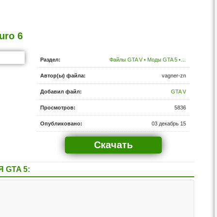
uro 6
Раздел:
Файлы GTA V • Моды GTA 5 •…
Автор(ы) файла:
vagner-zn
Добавил файл:
GTA V
Просмотров:
5836
Опубликовано:
03 декабрь 15
Скачать
 GTA 5: