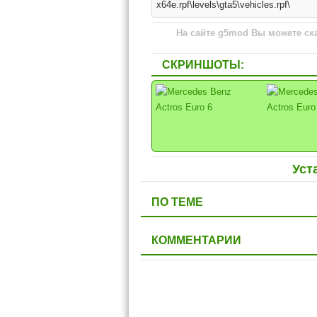
x64e.rpf\levels\gta5\vehicles.rpf\
На сайте g5mod Вы можете ска
СКРИНШОТЫ:
Уст
ПО ТЕМЕ
КОММЕНТАРИИ