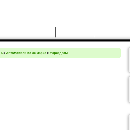
Новости
Моды для GTA 5
Чит-коды для GT
 5
»
Автомобили по её марке
»
Мерседесы