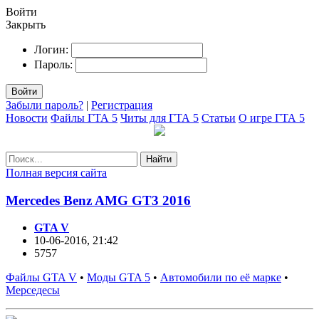
Войти
Закрыть
Логин:
Пароль:
Войти
Забыли пароль?
|
Регистрация
Новости
Файлы ГТА 5
Читы для ГТА 5
Статьи
О игре ГТА 5
Найти
Полная версия сайта
Mercedes Benz AMG GT3 2016
GTA V
10-06-2016, 21:42
5757
Файлы GTA V
•
Моды GTA 5
•
Автомобили по её марке
•
Мерседесы