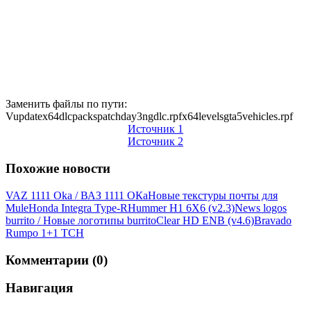
Заменить файлы по пути:
Vupdatex64dlcpackspatchday3ngdlc.rpfx64levelsgta5vehicles.rpf
Источник 1
Источник 2
Похожие новости
VAZ 1111 Oka / ВАЗ 1111 ОКа
Новые текстуры почты для
Mule
Honda Integra Type-R
Hummer H1 6X6 (v2.3)
News logos
burrito / Новые логотипы burrito
Clear HD ENB (v4.6)
Bravado
Rumpo 1+1 ТСН
Комментарии (0)
Навигация