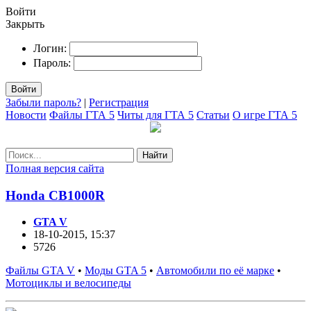
Войти
Закрыть
Логин:
Пароль:
Войти
Забыли пароль?
|
Регистрация
Новости
Файлы ГТА 5
Читы для ГТА 5
Статьи
О игре ГТА 5
Найти
Полная версия сайта
Honda CB1000R
GTA V
18-10-2015, 15:37
5726
Файлы GTA V
•
Моды GTA 5
•
Автомобили по её марке
•
Мотоциклы и велосипеды