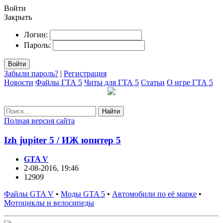
Войти
Закрыть
Логин:
Пароль:
Войти
Забыли пароль?
|
Регистрация
Новости
Файлы ГТА 5
Читы для ГТА 5
Статьи
О игре ГТА 5
Найти
Полная версия сайта
Izh jupiter 5 / ИЖ юпитер 5
GTA V
2-08-2016, 19:46
12909
Файлы GTA V
•
Моды GTA 5
•
Автомобили по её марке
•
Мотоциклы и велосипеды