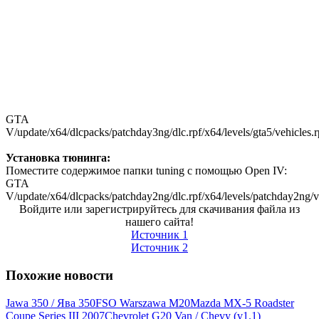
GTA
V/update/x64/dlcpacks/patchday3ng/dlc.rpf/x64/levels/gta5/vehicles.r
Установка тюнинга:
Поместите содержимое папки tuning c помощью Open IV:
GTA
V/update/x64/dlcpacks/patchday2ng/dlc.rpf/x64/levels/patchday2ng/
Войдите или зарегистрируйтесь для скачивания файла из
нашего сайта!
Источник 1
Источник 2
Похожие новости
Jawa 350 / Ява 350
FSO Warszawa M20
Mazda MX-5 Roadster
Coupe Series III 2007
Chevrolet G20 Van / Chevy (v1.1)