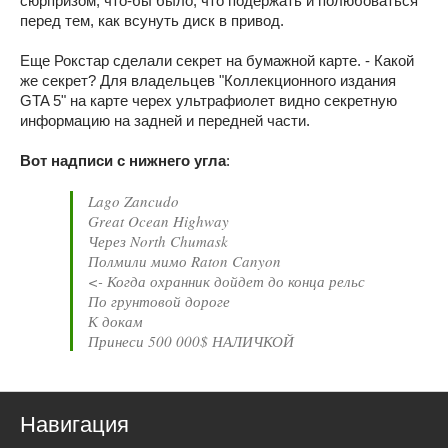
сюрпризом, что-бы было, что подержать и полюбоваться
перед тем, как всунуть диск в привод.
Еще Рокстар сделали секрет на бумажной карте. - Какой
же секрет? Для владельцев "Коллекционного издания
GTA 5" на карте черех ультрафиолет видно секретную
информацию на задней и передней части.
Вот надписи с нижнего угла
:
Lago Zancudo
Great Ocean Highway
Через North Chumask
Полмили мимо Raton Canyon
<- Когда охранник дойдет до конца рельс
По грунтовой дороге
К докам
Принеси 500 000$ НАЛИЧКОЙ
Навигация