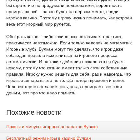
бы стратегию не придумали пользователи, вероятность
проигрыша всё – равно будет на первом месте, среди
игроков казино. Поэтому игроку нужно понимать, как устроен
весь этот игорный мир рулеток.
Обыграть какое – либо казино, как показывает практика
практически невозможно. Если только человек не математик.
Игорные клубы Вулкан могут так сделать, что игрок даже
соблюдая правила исключиться из игрового процесса
автоматически. И на такие действия пожаловаться будет
некому, потому что казино имеет только свои собственные
правила. Игроку нужно решить для себя, раз и навсегда, что
игровые аппараты это не только потеря времени и денег.
Человек теряет желание жить, когда проиграет все свои
деньги, вот про что надо помнить.
Похожие новости
Плюсы и минусы игорных аппаратов Вулкан
Бесплатный режим игры в казино Вулкан