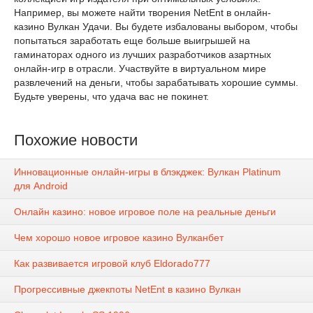
Например, вы можете найти творения NetEnt в онлайн-
казино Вулкан Удачи. Вы будете избалованы выбором, чтобы
попытаться заработать еще больше выигрышей на
гаминаторах одного из лучших разработчиков азартных
онлайн-игр в отрасли. Участвуйте в виртуальном мире
развлечений на деньги, чтобы зарабатывать хорошие суммы.
Будьте уверены, что удача вас не покинет.
Похожие новости
Инновационные онлайн-игры в блэкджек: Вулкан Platinum
для Android
Онлайн казино: новое игровое поле на реальные деньги
Чем хорошо новое игровое казино Вулканбет
Как развивается игровой клуб Eldorado777
Прогрессивные джекпоты NetEnt в казино Вулкан