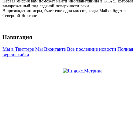
Первая миссия вам поможет найти инопланетянина в GTA 5, который
замороженный под ледяной поверхности реки.
В прохождении игры, будет еще одна миссия, когда Майкл будет в
Северной Янктоне.
Навигация
Мы в Твиттере
Мы Вконтакте
Все последние новости
Полная
версия сайта