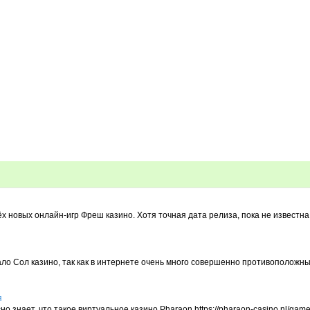
х новых онлайн-игр Фреш казино. Хотя точная дата релиза, пока не известна,
о Сол казино, так как в интернете очень много совершенно противоположных
я
знает, что такое виртуальное казино Pharaon https://pharaon-casino.nl/gam