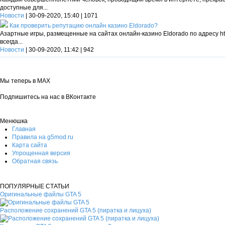
доступные для...
Новости
| 30-09-2020, 15:40 | 1071
Как проверить репутацию онлайн казино Eldorado?
Азартные игры, размещенные на сайтах онлайн-казино Eldorado по адресу ht
всегда...
Новости
| 30-09-2020, 11:42 | 942
Мы теперь в MAX
Подпишитесь на нас в ВКонтакте
Менюшка
Главная
Правила на g5mod.ru
Карта сайта
Упрощенная версия
Обратная связь
ПОПУЛЯРНЫЕ СТАТЬИ
Оригинальные файлы GTA 5
Расположение сохранений GTA 5 (пиратка и лицуха)