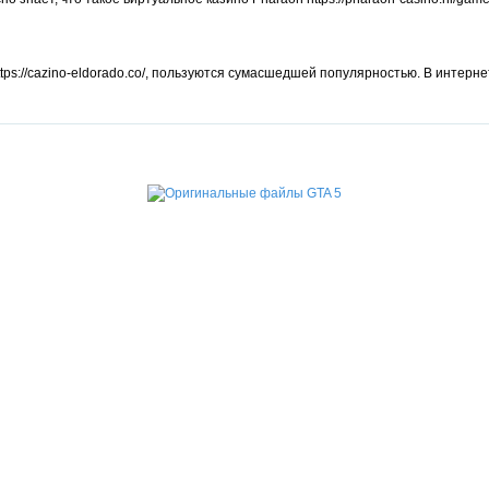
tps://cazino-eldorado.co/, пользуются сумасшедшей популярностью. В интерн