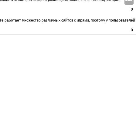
0
ете работает множество различных сайтов с играми, поэтому у пользователей
0