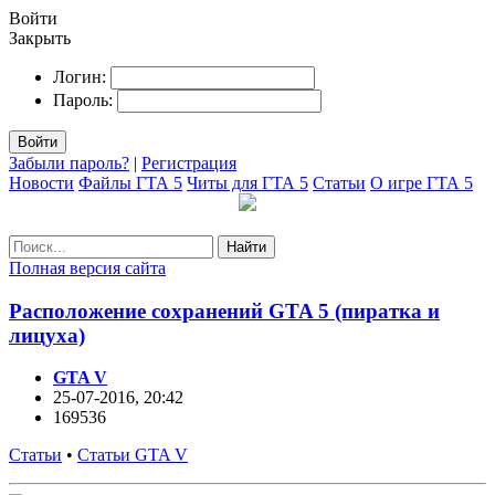
Войти
Закрыть
Логин:
Пароль:
Войти
Забыли пароль?
|
Регистрация
Новости
Файлы ГТА 5
Читы для ГТА 5
Статьи
О игре ГТА 5
Найти
Полная версия сайта
Расположение сохранений GTA 5 (пиратка и
лицуха)
GTA V
25-07-2016, 20:42
169536
Статьи
•
Статьи GTA V