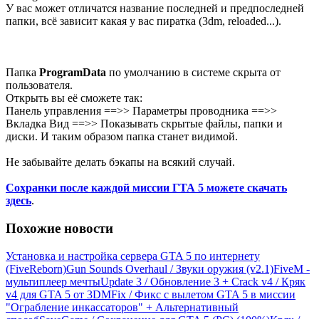
У вас может отличатся название последней и предпоследней
папки, всё зависит какая у вас пиратка (3dm, reloaded...).
Папка
ProgramData
по умолчанию в системе скрыта от
пользователя.
Открыть вы её сможете так:
Панель управления ==>> Параметры проводника ==>>
Вкладка Вид ==>> Показывать скрытые файлы, папки и
диски. И таким образом папка станет видимой.
Не забывайте делать бэкапы на всякий случай.
Сохранки после каждой миссии ГТА 5 можете скачать
здесь
.
Похожие новости
Установка и настройка сервера GTA 5 по интернету
(FiveReborn)
Gun Sounds Overhaul / Звуки оружия (v2.1)
FiveM -
мультиплеер мечты
Update 3 / Обновление 3 + Crack v4 / Кряк
v4 для GTA 5 от 3DM
Fix / Фикс с вылетом GTA 5 в миссии
"Ограбление инкассаторов" + Альтернативный