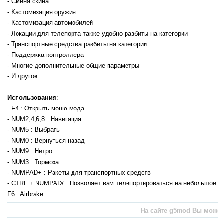
- Смена скина
- Кастомизация оружия
- Кастомизация автомобилей
- Локации для телепорта также удобно разбиты на категории
- Транспортные средства разбиты на категории
- Поддержка контроллера
- Многие дополнительные общие параметры
- И другое
Использования
:
- F4 : Открыть меню мода
- NUM2,4,6,8 : Навигация
- NUM5 : Выбрать
- NUM0 : Вернуться назад
- NUM9 : Нитро
- NUM3 : Тормоза
- NUMPAD+ : Ракеты для транспортных средств
- CTRL + NUMPAD/ : Позволяет вам телепортироваться на небольшое 
F6 : Airbrake
На сайте g5mod Вы может