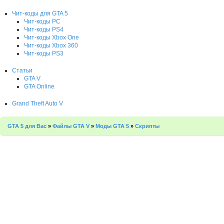
Чит-коды для GTA 5
Чит-коды PC
Чит-коды PS4
Чит-коды Xbox One
Чит-коды Xbox 360
Чит-коды PS3
Статьи
GTA V
GTA Online
Grand Theft Auto V
GTA 5 для Вас
»
Файлы GTA V
»
Моды GTA 5
»
Скрипты