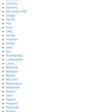
Chrysler
Daewoo
DeLorean DMC
Dodge
Ferrari
Fiat
Ford
GMC
Honda
Hummer
Infinity
Jeep
Kia
Koenigsegg
Lamborghini
Lexus
Maserati
Maybach
Mazda
McLaren
Мерседесы
Mitsubishi
Nissan
Opel
Pagani
Peugeot
Plymouth
Pontiac