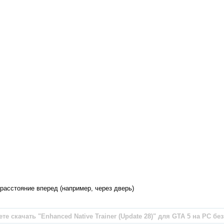
расстояние вперед (например, через дверь)
е скачать "Enhanced Native Trainer (Update 28)" для GTA 5 на PC бе