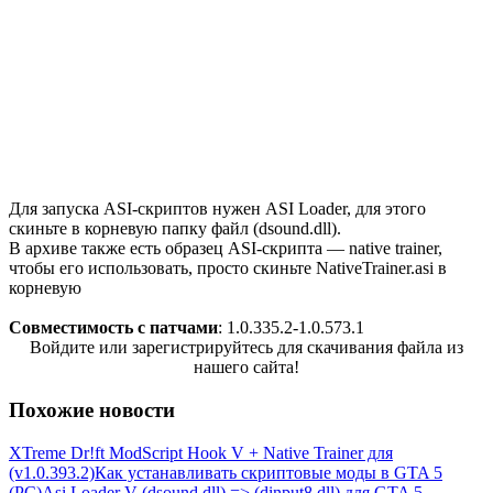
Для запуска ASI-скриптов нужен ASI Loader, для этого
скиньте в корневую папку файл (dsound.dll).
В архиве также есть образец ASI-скрипта — native trainer,
чтобы его использовать, просто скиньте NativeTrainer.asi в
корневую
Совместимость с патчами
: 1.0.335.2-1.0.573.1
Войдите или зарегистрируйтесь для скачивания файла из
нашего сайта!
Похожие новости
XTreme Dr!ft Mod
Script Hook V + Native Trainer для
(v1.0.393.2)
Как устанавливать скриптовые моды в GTA 5
(PC)
Asi Loader V (dsound.dll) => (dinput8.dll) для GTA 5