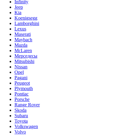
Infinity
Jeep
Kia
Koenigsegg
Lamborghini
Lexus
Maserati
Maybach
Mazda
McLaren
Мерседесы
Mitsubishi
Nissan
Opel
Pagani
Peugeot
Plymouth
Pontiac
Porsche
Range Rover
Skoda
Subaru
Toyota
Volkswagen
Volvo