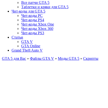
Все патчи GTA 5
Таблетки и кряки для GTA 5
Чит-коды для GTA 5
Чит-коды PC
Чит-коды PS4
Чит-коды Xbox One
Чит-коды Xbox 360
Чит-коды PS3
Статьи
GTA V
GTA Online
Grand Theft Auto V
GTA 5 для Вас
»
Файлы GTA V
»
Моды GTA 5
»
Скрипты