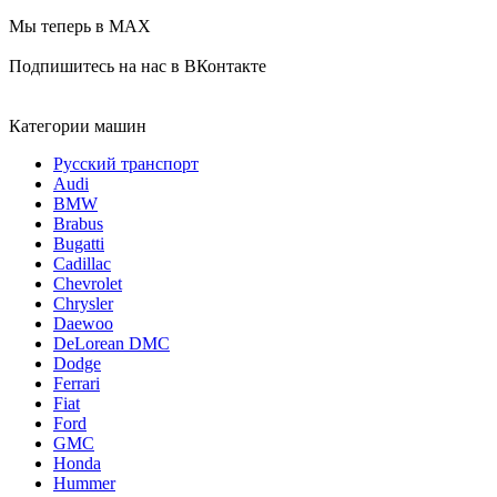
Мы теперь в MAX
Подпишитесь на нас в ВКонтакте
Категории машин
Русский транспорт
Audi
BMW
Brabus
Bugatti
Cadillac
Chevrolet
Chrysler
Daewoo
DeLorean DMC
Dodge
Ferrari
Fiat
Ford
GMC
Honda
Hummer