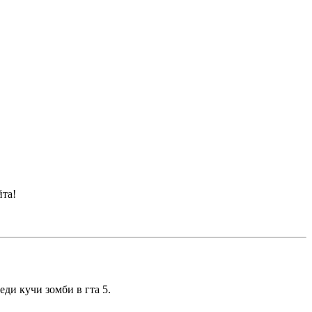
йта!
ди кучи зомби в гта 5.