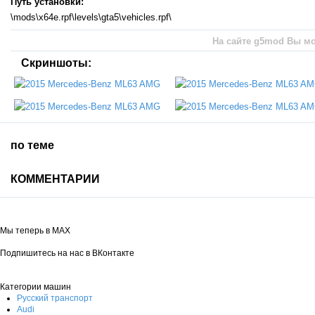
Путь установки:
\mods\x64e.rpf\levels\gta5\vehicles.rpf\
На сайте g5mod Вы мо
Скриншоты:
по теме
КОММЕНТАРИИ
Мы теперь в MAX
Подпишитесь на нас в ВКонтакте
Категории машин
Русский транспорт
Audi