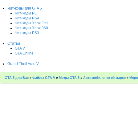
Чит-коды для GTA 5
Чит-коды PC
Чит-коды PS4
Чит-коды Xbox One
Чит-коды Xbox 360
Чит-коды PS3
Статьи
GTA V
GTA Online
Grand Theft Auto V
GTA 5 для Вас
»
Файлы GTA V
»
Моды GTA 5
»
Автомобили по её марке
»
Мерс