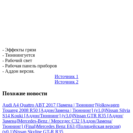
- Эффекты грязи
- Тюннингуется
- Рабочий свет
- Рабочая панель приборов
- Аддон версия.
Источник 1
Источник 2
Похожие новости
Audi A4 Quattro ABT 2017 [Замена | Тюннинг]
Volkswagen
Touareg 2008 R50 [Аддон/Замена | Тюннинг] (v1.0)
Nissan Silvia
S14 Kouki [Аддон/Тюннинг] (v3.0)
Nissan GTR R35 [Аддон/
Замена]
Mercedes-Benz / Мерседес C32 [Аддон/Замена/
Тюннинг] (Final)
Mercedes Benz E63 (Полицейская версия)
(v0.1)
Nissan Skyline GT-R R35