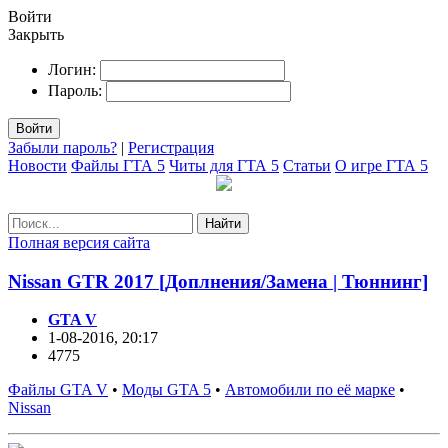
Войти
Закрыть
Логин:
Пароль:
Войти
Забыли пароль?
|
Регистрация
Новости
Файлы ГТА 5
Читы для ГТА 5
Статьи
О игре ГТА 5
Найти
Полная версия сайта
Nissan GTR 2017 [Доплнения/Замена | Тюннинг]
GTA V
1-08-2016, 20:17
4775
Файлы GTA V
•
Моды GTA 5
•
Автомобили по её марке
•
Nissan