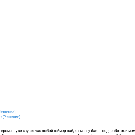
[Решение]
время – уже спустя час любой геймер найдет массу багов, недоработок и мом