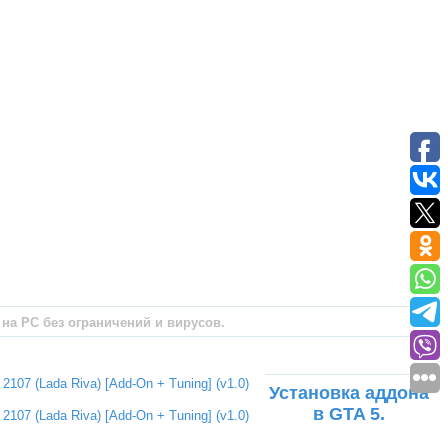
5 на PC без ограничений и вирусов.
Установка аддона
в GTA 5.