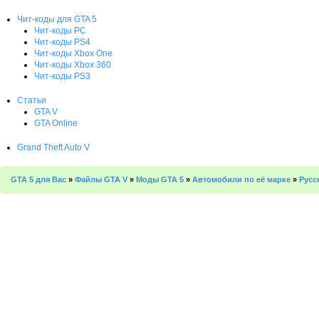
Чит-коды для GTA 5
Чит-коды PC
Чит-коды PS4
Чит-коды Xbox One
Чит-коды Xbox 360
Чит-коды PS3
Статьи
GTA V
GTA Online
Grand Theft Auto V
GTA 5 для Вас
»
Файлы GTA V
»
Моды GTA 5
»
Автомобили по её марке
»
Русс