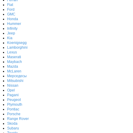
Fiat
Ford
GMC
Honda
Hummer
Infinity
Jeep
Kia
Koenigsegg
Lamborghini
Lexus
Maserati
Maybach
Mazda
McLaren
Мерседесы
Mitsubishi
Nissan
Opel
Pagani
Peugeot
Plymouth
Pontiac
Porsche
Range Rover
Skoda
Subaru
Toyota