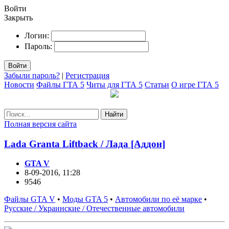
Войти
Закрыть
Логин:
Пароль:
Войти
Забыли пароль?
|
Регистрация
Новости
Файлы ГТА 5
Читы для ГТА 5
Статьи
О игре ГТА 5
Найти
Полная версия сайта
Lada Granta Liftback / Лада [Аддон]
GTA V
8-09-2016, 11:28
9546
Файлы GTA V
•
Моды GTA 5
•
Автомобили по её марке
•
Русские / Украинские / Отечественные автомобили