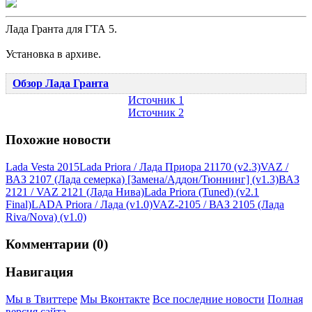
Лада Гранта для ГТА 5.
Установка в архиве.
Обзор Лада Гранта
Источник 1
Источник 2
Похожие новости
Lada Vesta 2015
Lada Priora / Лада Приора 21170 (v2.3)
VAZ /
ВАЗ 2107 (Лада семерка) [Замена/Аддон/Тюннинг] (v1.3)
ВАЗ
2121 / VAZ 2121 (Лада Нива)
Lada Priora (Tuned) (v2.1
Final)
LADA Priora / Лада (v1.0)
VAZ-2105 / ВАЗ 2105 (Лада
Riva/Nova) (v1.0)
Комментарии (0)
Навигация
Мы в Твиттере
Мы Вконтакте
Все последние новости
Полная
версия сайта