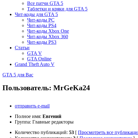
Все патчи GTA 5
Таблетки и кряки для GTA 5
Чит-коды для GTA 5
Чит-коды PC
Чит-коды PS4
Чит-коды Xbox One
Чит-коды Xbox 360
Чит-коды PS3
Статьи
GTA V
GTA Online
Grand Theft Auto V
GTA 5 для Вас
Пользователь:
MrGeKa24
отправить e-mail
Полное имя:
Евгений
Группа:
Главные редакторы
Количество публикаций:
53
[
Просмотреть все публикац