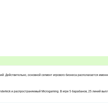
й. Действительно, основной сегмент игрового бизнеса располагается именно
underkick и распространяемый Microgaming. В игре 5 барабанов, 25 линий в