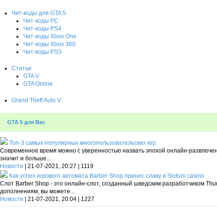
Чит-коды для GTA 5
Чит-коды PC
Чит-коды PS4
Чит-коды Xbox One
Чит-коды Xbox 360
Чит-коды PS3
Статьи
GTA V
GTA Online
Grand Theft Auto V
GTA 5 для Вас
Топ-3 самых популярных многопользовательских игр
Современное время можно с уверенностью назвать эпохой онлайн-развлечени
значит и больше...
Новости
| 21-07-2021, 20:27 | 1119
Как успех игрового автомата Barber Shop принес славу в Slotum casino
Слот Barber Shop - это онлайн-слот, созданный шведским разработчиком Th
дополнениям, вы можете...
Новости
| 21-07-2021, 20:04 | 1227