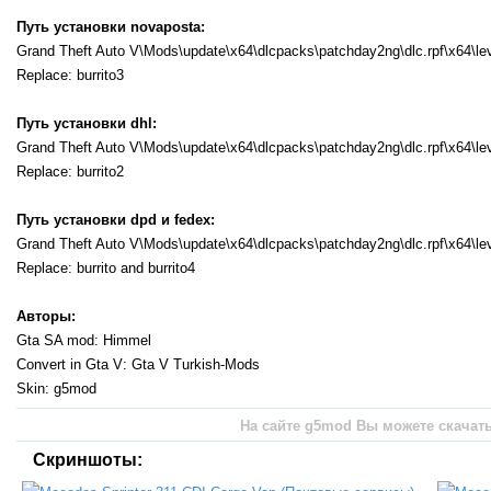
Путь установки novaposta:
Grand Theft Auto V\Mods\update\x64\dlcpacks\patchday2ng\dlc.rpf\x64\leve
Replace: burrito3
Путь установки dhl:
Grand Theft Auto V\Mods\update\x64\dlcpacks\patchday2ng\dlc.rpf\x64\leve
Replace: burrito2
Путь установки dpd и fedex:
Grand Theft Auto V\Mods\update\x64\dlcpacks\patchday2ng\dlc.rpf\x64\leve
Replace: burrito and burrito4
Авторы:
Gta SA mod: Himmel
Convert in Gta V: Gta V Turkish-Mods
Skin: g5mod
На сайте g5mod Вы можете скачать 
Скриншоты: