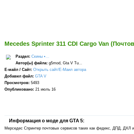
Mecedes Sprinter 311 CDI Cargo Van (Почт
Раздел:
Скины •…
Автор(ы) файла:
g5mod, Gta V Tu...
Е-майл / Сайт:
Открыть сайт/Е-Маил автора
Добавил файл:
GTA V
Просмотров:
5493
Опубликовано:
21 июль 16
Информация о моде для GTA 5:
Мерседес Спринтер почтовых сервисов таких как федекс, ДПД, ДХЛ и