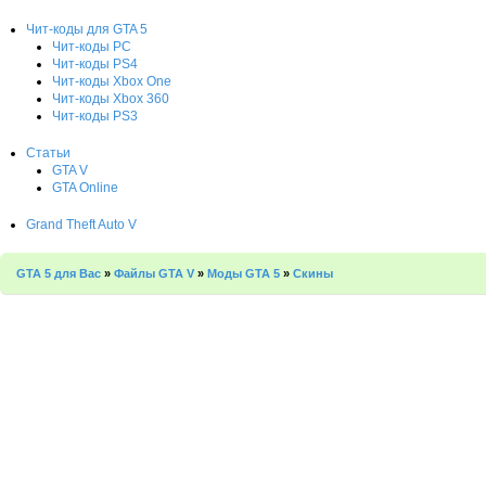
Чит-коды для GTA 5
Чит-коды PC
Чит-коды PS4
Чит-коды Xbox One
Чит-коды Xbox 360
Чит-коды PS3
Статьи
GTA V
GTA Online
Grand Theft Auto V
GTA 5 для Вас
»
Файлы GTA V
»
Моды GTA 5
»
Скины