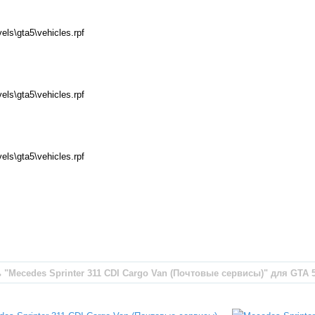
ls\gta5\vehicles.rpf
ls\gta5\vehicles.rpf
ls\gta5\vehicles.rpf
"Mecedes Sprinter 311 CDI Cargo Van (Почтовые сервисы)" для GTA 