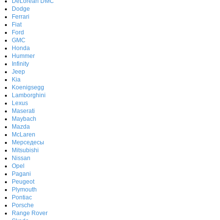
DeLorean DMC
Dodge
Ferrari
Fiat
Ford
GMC
Honda
Hummer
Infinity
Jeep
Kia
Koenigsegg
Lamborghini
Lexus
Maserati
Maybach
Mazda
McLaren
Мерседесы
Mitsubishi
Nissan
Opel
Pagani
Peugeot
Plymouth
Pontiac
Porsche
Range Rover