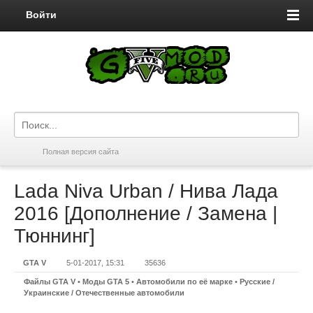
Войти
Полная версия сайта
Lada Niva Urban / Нива Лада
2016 [Дополнение / Замена |
Тюннинг]
GTA V
5-01-2017, 15:31
35636
Файлы GTA V
•
Моды GTA 5
•
Автомобили по её марке
•
Русские /
Украинские / Отечественные автомобили