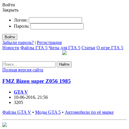
Войти
Закрыть
Логин:
Пароль:
Войти
Забыли пароль?
|
Регистрация
Новости
Файлы ГТА 5
Читы для ГТА 5
Статьи
О игре ГТА 5
Найти
Полная версия сайта
FMZ Bizon super Z056 1985
GTA V
10-06-2016, 21:56
3205
Файлы GTA V
•
Моды GTA 5
•
Автомобили по её марке