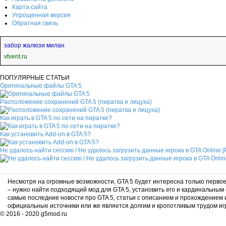
Карта сайта
Упрощенная версия
Обратная связь
забор жалюзи милан
vtvent.ru
ПОПУЛЯРНЫЕ СТАТЬИ
Оригинальные файлы GTA 5
Расположение сохранений GTA 5 (пиратка и лицуха)
Как играть в GTA 5 по сети на пиратке?
Как установить Add-on в GTA 5?
Не удалось найти сессию / Не удалось загрузить данные игрока в GTA Online 
Несмотря на огромные возможности, GTA 5 будет интересна только первое 
– нужно найти подходящий мод для GTA 5, установить его и кардинальным 
самые последние новости про GTA 5, статьи с описанием и прохождением
официальные источники или же является долгим и кропотливым трудом игр
© 2016 - 2020 g5mod.ru