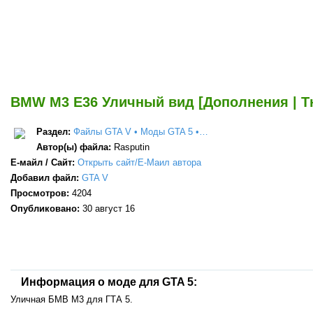
BMW M3 E36 Уличный вид [Дополнения | Тю
Раздел:
Файлы GTA V • Моды GTA 5 •…
Автор(ы) файла:
Rasputin
Е-майл / Сайт:
Открыть сайт/Е-Маил автора
Добавил файл:
GTA V
Просмотров:
4204
Опубликовано:
30 август 16
Информация о моде для GTA 5:
Уличная БМВ М3 для ГТА 5.