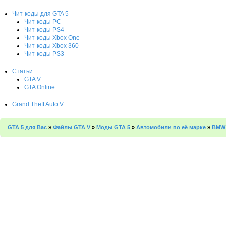
Чит-коды для GTA 5
Чит-коды PC
Чит-коды PS4
Чит-коды Xbox One
Чит-коды Xbox 360
Чит-коды PS3
Статьи
GTA V
GTA Online
Grand Theft Auto V
GTA 5 для Вас
»
Файлы GTA V
»
Моды GTA 5
»
Автомобили по её марке
»
BMW