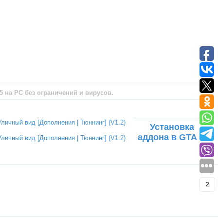
5 на PC без ограничений и вирусов.
Установка
аддона в GTA 5.
2