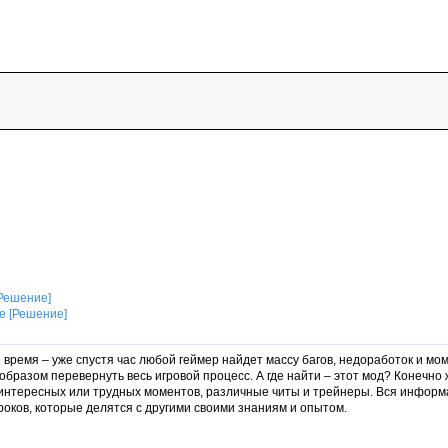
[Решение]
время – уже спустя час любой геймер найдет массу багов, недоработок и мом
образом перевернуть весь игровой процесс. А где найти – этот мод? Конечно 
 интересных или трудных моментов, различные читы и трейнеры. Вся информ
оков, которые делятся с другими своими знаниям и опытом.