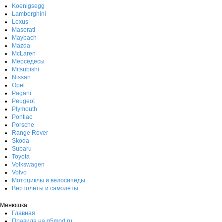
Koenigsegg
Lamborghini
Lexus
Maserati
Maybach
Mazda
McLaren
Мерседесы
Mitsubishi
Nissan
Opel
Pagani
Peugeot
Plymouth
Pontiac
Porsche
Range Rover
Skoda
Subaru
Toyota
Volkswagen
Volvo
Мотоциклы и велосипеды
Вертолеты и самолеты
Менюшка
Главная
Правила на g5mod.ru