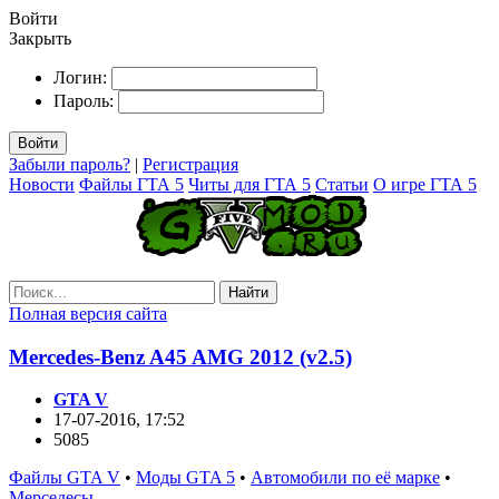
Войти
Закрыть
Логин:
Пароль:
Войти
Забыли пароль?
|
Регистрация
Новости
Файлы ГТА 5
Читы для ГТА 5
Статьи
О игре ГТА 5
Найти
Полная версия сайта
Mercedes-Benz A45 AMG 2012 (v2.5)
GTA V
17-07-2016, 17:52
5085
Файлы GTA V
•
Моды GTA 5
•
Автомобили по её марке
•
Мерседесы