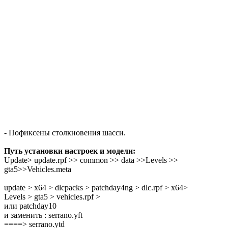
- Пофиксены столкновения шасси.
Путь установки настроек и модели:
Update> update.rpf >> common >> data >>Levels >>
gta5>>Vehicles.meta
update > x64 > dlcpacks > patchday4ng > dlc.rpf > x64>
Levels > gta5 > vehicles.rpf >
или patchday10
и заменить : serrano.yft
====> serrano.ytd