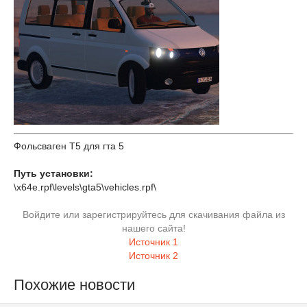
Фольсваген Т5 для гта 5
Путь установки:
\x64e.rpf\levels\gta5\vehicles.rpf\
Войдите или зарегистрируйтесь для скачивания файла из
нашего сайта!
Источник 1
Источник 2
Похожие новости