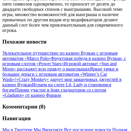
пяти символов одновременно, то приносит от десяти до
двадцати свободных спинов с выигрышами. Высокий темп
игры, множество возможностей для выигрыша и наличие
привычных по другим видам игр модификаторов делают
данный слот более чем привлекательным для современного
игрока.
Похожие новости
Увлекательное путешествие по казино Вулкан с игровым
автоматом «Marco Polo»
Фруктовая победа в казино Вулкан, с
игровым слотом «Power Stars»
Игровой автомат «Sun and
Moon» расскажет всю правду о выигрышах
Яркие тачки и
большие деньги с игровым автоматом «Winner’s Car
Wash»!
«Crazy Monkey» дарует мир заманчивых джунглей в
казино Вулкан
Играем на слоте Lil, Lady и становимся
богаче
Прими участие в боях гладиаторов со слотом
«Gladiator» от казино Фараон
Комментарии (0)
Навигация
Мы в Твиттере
Мы Вконтакте
Все последние новости
Полная