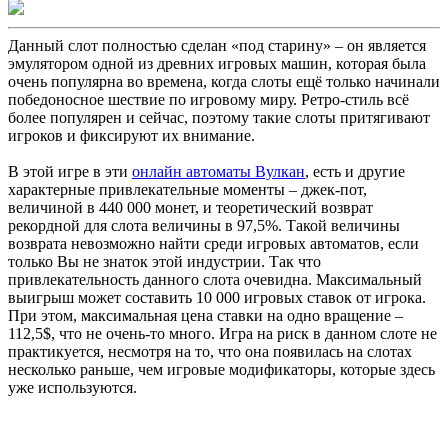
Данный слот полностью сделан «под старину» – он является
эмулятором одной из древних игровых машин, которая была
очень популярна во времена, когда слоты ещё только начинали
победоносное шествие по игровому миру. Ретро-стиль всё
более популярен и сейчас, поэтому такие слоты притягивают
игроков и фиксируют их внимание.
В этой игре в эти
онлайн автоматы Вулкан
, есть и другие
характерные привлекательные моменты – джек-пот,
величиной в 440 000 монет, и теоретический возврат
рекордной для слота величины в 97,5%. Такой величины
возврата невозможно найти среди игровых автоматов, если
только Вы не знаток этой индустрии. Так что
привлекательность данного слота очевидна. Максимальный
выигрыш может составить 10 000 игровых ставок от игрока.
При этом, максимальная цена ставки на одно вращение –
112,5$, что не очень-то много. Игра на риск в данном слоте не
практикуется, несмотря на то, что она появилась на слотах
несколько раньше, чем игровые модификаторы, которые здесь
уже используются.