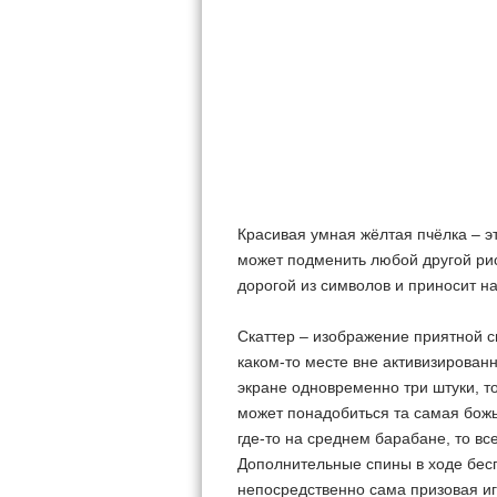
Красивая умная жёлтая пчёлка – э
может подменить любой другой рис
дорогой из символов и приносит н
Скаттер – изображение приятной с
каком-то месте вне активизированн
экране одновременно три штуки, т
может понадобиться та самая божь
где-то на среднем барабане, то в
Дополнительные спины в ходе бесп
непосредственно сама призовая иг