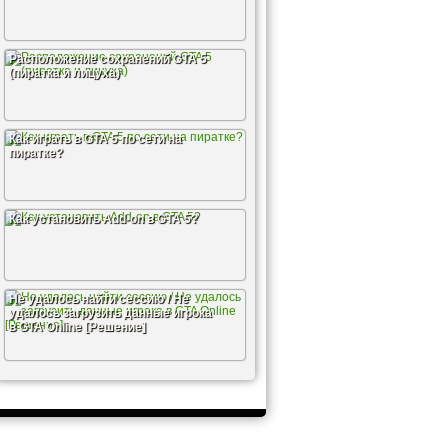
Расположение сохранений GTA 5
(пиратка и лицуха)
Как играть в GTA 5 по сети на
пиратке?
Как установить Add-on в GTA 5?
Не удалось найти сессию / Не
удалось загрузить данные игрока
в GTA Online [Решение]