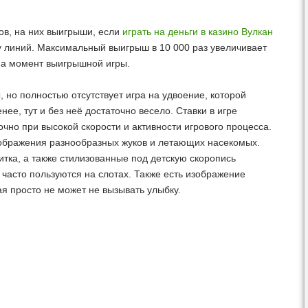
.
ов, на них выигрыши, если
играть на деньги в казино Вулкан
ку линий. Максимальный выигрыш в 10 000 раз увеличивает
на момент выигрышной игры.
ы, но полностью отсутствует игра на удвоение, которой
ее, тут и без неё достаточно весело. Ставки в игре
точно при высокой скорости и активности игрового процесса.
зображения разнообразных жуков и летающих насекомых.
литка, а также стилизованные под детскую скоропись
 часто пользуются на слотах. Также есть изображение
ая просто не может не вызывать улыбку.