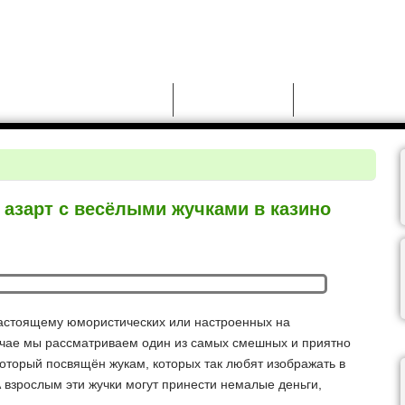
Новости
Моды для GTA 5
Чит-коды для GT
– азарт с весёлыми жучками в казино
настоящему юмористических или настроенных на
учае мы рассматриваем один из самых смешных и приятно
оторый посвящён жукам, которых так любят изображать в
А взрослым эти жучки могут принести немалые деньги,