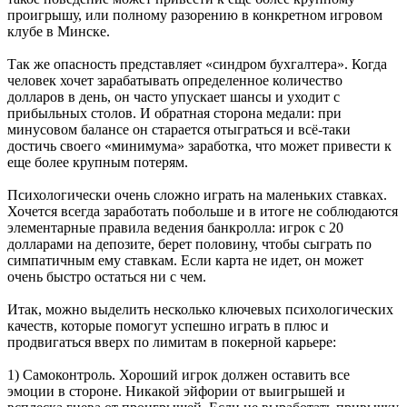
проигрышу, или полному разорению в конкретном игровом
клубе в Минске.
Так же опасность представляет «синдром бухгалтера». Когда
человек хочет зарабатывать определенное количество
долларов в день, он часто упускает шансы и уходит с
прибыльных столов. И обратная сторона медали: при
минусовом балансе он старается отыграться и всё-таки
достичь своего «минимума» заработка, что может привести к
еще более крупным потерям.
Психологически очень сложно играть на маленьких ставках.
Хочется всегда заработать побольше и в итоге не соблюдаются
элементарные правила ведения банкролла: игрок с 20
долларами на депозите, берет половину, чтобы сыграть по
симпатичным ему ставкам. Если карта не идет, он может
очень быстро остаться ни с чем.
Итак, можно выделить несколько ключевых психологических
качеств, которые помогут успешно играть в плюс и
продвигаться вверх по лимитам в покерной карьере:
1) Самоконтроль. Хороший игрок должен оставить все
эмоции в стороне. Никакой эйфории от выигрышей и