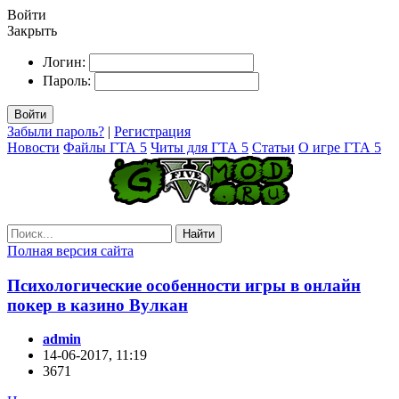
Войти
Закрыть
Логин:
Пароль:
Войти
Забыли пароль?
|
Регистрация
Новости
Файлы ГТА 5
Читы для ГТА 5
Статьи
О игре ГТА 5
Найти
Полная версия сайта
Психологические особенности игры в онлайн
покер в казино Вулкан
admin
14-06-2017, 11:19
3671