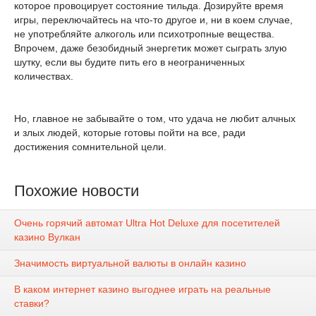
которое провоцирует состояние тильда. Дозируйте время
игры, переключайтесь на что-то другое и, ни в коем случае,
не употребляйте алкоголь или психотропные вещества.
Впрочем, даже безобидный энергетик может сыграть злую
шутку, если вы будите пить его в неограниченных
количествах.
Но, главное не забывайте о том, что удача не любит алчных
и злых людей, которые готовы пойти на все, ради
достижения сомнительной цели.
Похожие новости
Очень горячий автомат Ultra Hot Deluxe для посетителей
казино Вулкан
Значимость виртуальной валюты в онлайн казино
В каком интернет казино выгоднее играть на реальные
ставки?