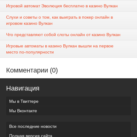
Игровой автомат Эволюция бесплатно в казино Вулкан
Слухи и советы о том, как выиграть в покер онлайн в
игровом казино Вулкан
Что представляют собой слоты онлайн от казино Вулкан
Игровые автоматы в казино Вулкан вышли на первое
место по-популярности
Комментарии (0)
Навигация
Мы в Твиттере
Мы Вконтакте
Все последние новости
Полная версия сайта