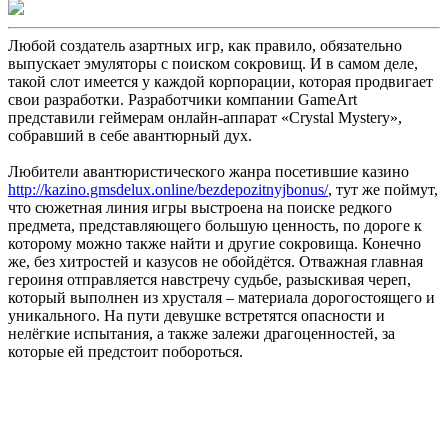
Любой создатель азартных игр, как правило, обязательно
выпускает эмуляторы с поиском сокровищ. И в самом деле,
такой слот имеется у каждой корпорации, которая продвигает
свои разработки. Разработчики компании GameArt
представили геймерам онлайн-аппарат «Crystal Mystery»,
собравший в себе авантюрный дух.
Любители авантюристического жанра посетившие казино
http://kazino.gmsdelux.online/bezdepozitnyjbonus/
, тут же поймут,
что сюжетная линия игры выстроена на поиске редкого
предмета, представляющего большую ценность, по дороге к
которому можно также найти и другие сокровища. Конечно
же, без хитростей и казусов не обойдётся. Отважная главная
героиня отправляется навстречу судьбе, разыскивая череп,
который выполнен из хрусталя – материала дорогостоящего и
уникального. На пути девушке встретятся опасности и
нелёгкие испытания, а также залежи драгоценностей, за
которые ей предстоит побороться.