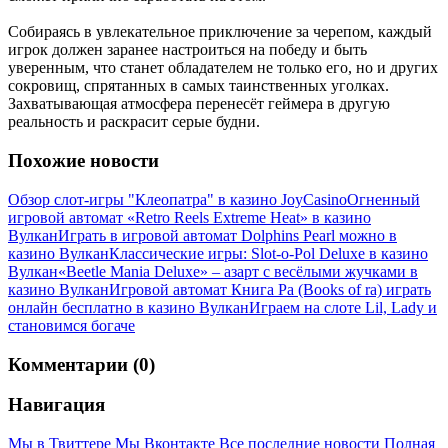
Собираясь в увлекательное приключение за черепом, каждый
игрок должен заранее настроиться на победу и быть
уверенным, что станет обладателем не только его, но и других
сокровищ, спрятанных в самых таинственных уголках.
Захватывающая атмосфера перенесёт геймера в другую
реальность и раскрасит серые будни.
Похожие новости
Обзор слот-игры "Клеопатра" в казино JoyCasino
Огненный
игровой автомат «Retro Reels Extreme Heat» в казино
Вулкан
Играть в игровой автомат Dolphins Pearl можно в
казино Вулкан
Классические игры: Slot-o-Pol Deluxe в казино
Вулкан
«Beetle Mania Deluxe» – азарт с весёлыми жучками в
казино Вулкан
Игровой автомат Книга Ра (Books of ra) играть
онлайн бесплатно в казино Вулкан
Играем на слоте Lil, Lady и
становимся богаче
Комментарии (0)
Навигация
Мы в Твиттере
Мы Вконтакте
Все последние новости
Полная