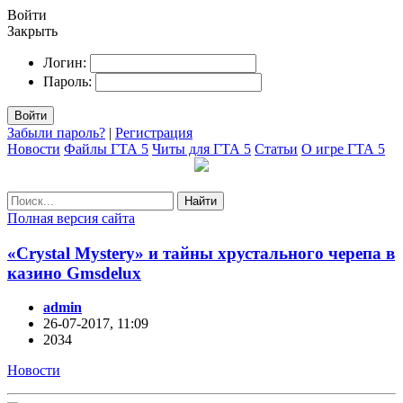
Войти
Закрыть
Логин:
Пароль:
Войти
Забыли пароль?
|
Регистрация
Новости
Файлы ГТА 5
Читы для ГТА 5
Статьи
О игре ГТА 5
Найти
Полная версия сайта
«Crystal Mystery» и тайны хрустального черепа в
казино Gmsdelux
admin
26-07-2017, 11:09
2034
Новости