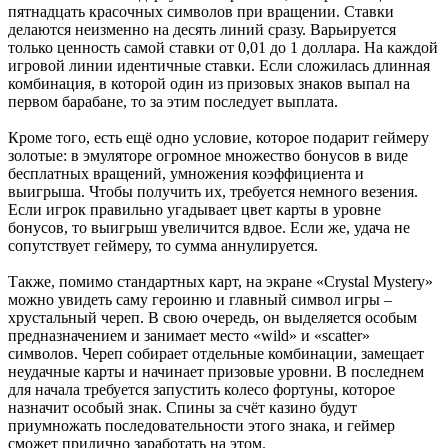
пятнадцать красочных символов при вращении. Ставки
делаются неизменно на десять линий сразу. Варьируется
только ценность самой ставки от 0,01 до 1 доллара. На каждой
игровой линии идентичные ставки. Если сложилась длинная
комбинация, в которой один из призовых знаков выпал на
первом барабане, то за этим последует выплата.
Кроме того, есть ещё одно условие, которое подарит геймеру
золотые: в эмуляторе огромное множество бонусов в виде
бесплатных вращений, умножения коэффициента и
выигрыша. Чтобы получить их, требуется немного везения.
Если игрок правильно угадывает цвет карты в уровне
бонусов, то выигрыш увеличится вдвое. Если же, удача не
сопутствует геймеру, то сумма аннулируется.
Также, помимо стандартных карт, на экране «Crystal Mystery»
можно увидеть саму героиню и главный символ игры –
хрустальный череп. В свою очередь, он выделяется особым
предназначением и занимает место «wild» и «scatter»
символов. Череп собирает отдельные комбинации, замещает
неудачные карты и начинает призовые уровни. В последнем
для начала требуется запустить колесо фортуны, которое
назначит особый знак. Спины за счёт казино будут
приумножать последовательности этого знака, и геймер
сможет прилично заработать на этом.