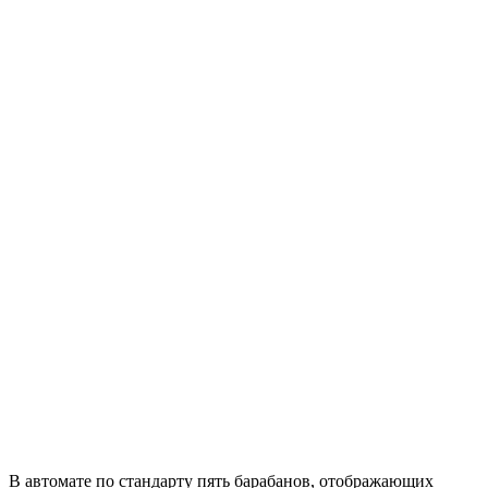
В автомате по стандарту пять барабанов, отображающих