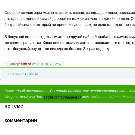
Среди символов игры можно встретить вишни, виноград, лимоны, апельсины, 
это одновременно и самый дорогой из всех символов, и «дикий» символ. О
бонусный символ, который не приносит денег сам, но если выпадает по тр
В бонусной игре на отдельном экране другой набор барабанов с символами
же время вращаются. Когда они останавливаются, в зависимости от того, 
этот бонусный раунд – но никогда не больше 3-х раз подряд.
Автор:
от
4-08-2017, 22:57
admin
Категория:
Новости
Уважаемый посетитель, Вы зашли на сайт как незарегистрированный 
Мы рекомендуем Вам
зарегистрироваться
либо войти на сайт под свои
по теме
комментарии