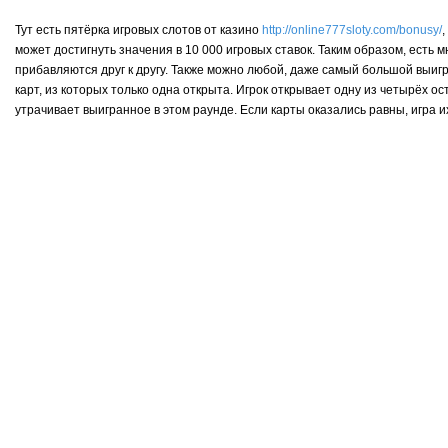
Тут есть пятёрка игровых слотов от казино
http://online777sloty.com/bonusy/
может достигнуть значения в 10 000 игровых ставок. Таким образом, есть 
прибавляются друг к другу. Также можно любой, даже самый большой выигр
карт, из которых только одна открыта. Игрок открывает одну из четырёх о
утрачивает выигранное в этом раунде. Если карты оказались равны, игра и