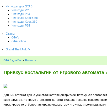
Чит-коды для GTA 5
Чит-коды PC
Чит-коды PS4
Чит-коды Xbox One
Чит-коды Xbox 360
Чит-коды PS3
Статьи
GTA V
GTA Online
Grand Theft Auto V
GTA 5 для Вас
»
Новости
Привкус ностальгии от игрового автомата «F
Данный автомат давно уже стал настоящей притчей, потому что повторяет
виде фруктов. Но кроме этого, этот автомат обладает вполне современн
игры. Кроме того, бонусная игра привела к тому, что у нас игроки называю