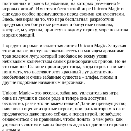
постоянных игроков барабанами, на которых размещено 9
игровых линий. Имеется в бесплатной игре Unicorn Magic и
еще одно особое преимущество перед своими конкурентами.
Здесь, невзирая на то, что игра бесплатная, разработчик
предусмотрел бонусные режимы и бонусные символы,
которые, м уверены, принесут каждому игроку, море позитива
и ярких эмоций.
Порадует игроков и сюжетная линия Unicorn Magic. Запуская
этот аппарат, вы тут же оказываетесь на манящем ароматами
трав зеленом лугу, который вдобавок ко всему усеян
небывалым количеством самых разнообразных грибов. Но не
это главное. Главное происходит тогда, когда игрок начинает
понимать, что населяют этот красивый луг достаточно
необычные и очень забавные существа – эльфы, гномы и
другие подобные названным персонажи.
Unicorn Magic – это веселая, забавная, увлекательная игра,
одна из лучших в своем роде и теперь она доступна
бесплатно, разве это не замечательно? Данное преимущество,
наверняка оценят азартные игроки, поиграть которым в слот
предлагается даже прямо сейчас, а перед игрой, не забудьте
ознакомиться с ее правилами, чтобы понять, о чем речь, как
управлять слотом и каких бонусов ждать от данного игрового
автомата.