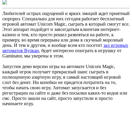
Любителей острых ощущений и ярких эмоций ждет приятный
сюрприз. Специально для них сегодня работает бесплатный
игровой автомат Unicorn Magic, сыграть в который смогут все.
Этот аппарат подойдет и завсегдатым клиентам интернет-
казино и тем, кто просто решил развеяться на работе, к
примеру, во время перерыва или дома в скучный морозный
день. И тем и другим, и вообще всем кто посетит
зал игровых
автоматов Вулкан
, будет интересно поиграть в игрушку от
Gaminator, мы уверены в этом.
Запустив демо версию игры на автомате Unicorn Magic,
каждый игрок получает прекрасный шанс сыграть в
полноценную азартную игру, в самый настоящий игровой
слот без денег. Ни копейки не придется потратить на то,
чтобы начать свою игру. Автомат запускается и без
регистрации на сайте и даже без посылки каких-то кодов или
смс. Просто зашли на сайт, просто запустили и просто
начинаете игру.