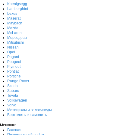
Koenigsegg
Lamborghini
Lexus
Maserati
Maybach
Mazda
McLaren
Мерседесы
Mitsubishi
Nissan
Opel
Pagani
Peugeot
Plymouth
Pontiac
Porsche
Range Rover
Skoda
Subaru
Toyota
Volkswagen
Volvo
Мотоциклы и велосипеды
Вертолеты и самолеты
Менюшка
Главная
Правила на g5mod.ru