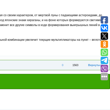
ая со своим характером, от мертвой луны с падающими астероидами, до
 под японские знаки хираганы, и на фоне которых формируются светимости
аменит все другие символы в ходе формирования выигрышных линий в
ьной комбинации увеличит текущие мультипликаторы на пункт – вплоть до
0
1563
Вернуться