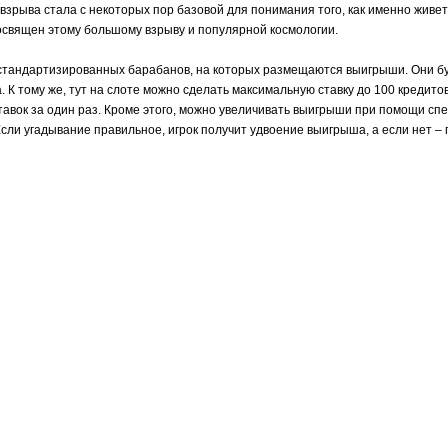
зрыва стала с некоторых пор базовой для понимания того, как именно живет и
освящен этому большому взрыву и популярной космологии.
 стандартизированных барабанов, на которых размещаются выигрыши. Они бу
 К тому же, тут на слоте можно сделать максимальную ставку до 100 кредитов
ок за один раз. Кроме этого, можно увеличивать выигрыши при помощи специ
Если угадывание правильное, игрок получит удвоение выигрыша, а если нет – п