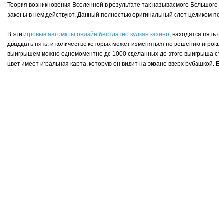
Теория возникновения Вселенной в результате так называемого Большого в
законы в нем действуют. Данный полностью оригинальный слот целиком п
В эти
игровые автоматы онлайн бесплатно вулкан казино
, находятся пять
двадцать пять, и количество которых может изменяться по решению игрока.
выигрышем можно одномоментно до 1000 сделанных до этого выигрыша став
цвет имеет игральная карта, которую он видит на экране вверх рубашкой. 