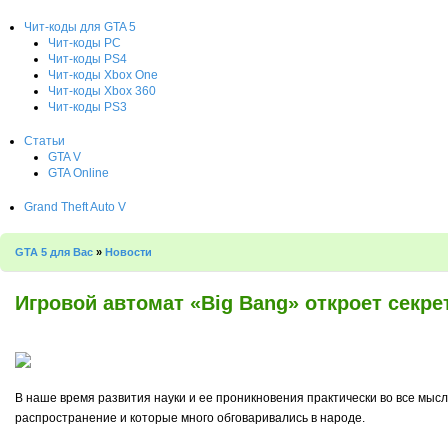
Чит-коды для GTA 5
Чит-коды PC
Чит-коды PS4
Чит-коды Xbox One
Чит-коды Xbox 360
Чит-коды PS3
Статьи
GTA V
GTA Online
Grand Theft Auto V
GTA 5 для Вас
»
Новости
Игровой автомат «Big Bang» откроет секре
В наше время развития науки и ее проникновения практически во все мы
распространение и которые много обговаривались в народе.