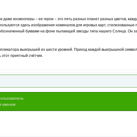
 даже космооперы – ее герои – это пять разных планет разных цветов, кажд
 используются здесь изображения номиналов для игровых карт, стилизованные
, обозначенный буквами на фоне пылающей звезды типа нашего Солнца. Он з
типликатора выигрышей из шести уровней. Приход каждой выигрышной символ
 этот приятный счётчик.
пользователь.
м именем.