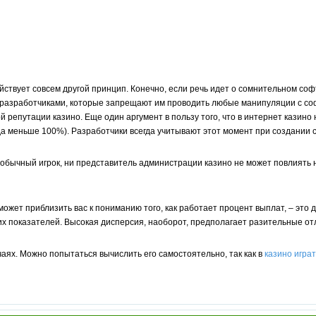
йствует совсем другой принцип. Конечно, если речь идет о сомнительном соф
 разработчиками, которые запрещают им проводить любые манипуляции с соф
й репутации казино. Еще один аргумент в пользу того, что в интернет казино
да меньше 100%). Разработчики всегда учитывают этот момент при создании 
 обычный игрок, ни представитель администрации казино не может повлиять 
может приблизить вас к пониманию того, как работает процент выплат, – это
их показателей. Высокая дисперсия, наоборот, предполагает разительные от
учаях. Можно попытаться вычислить его самостоятельно, так как в
казино игра