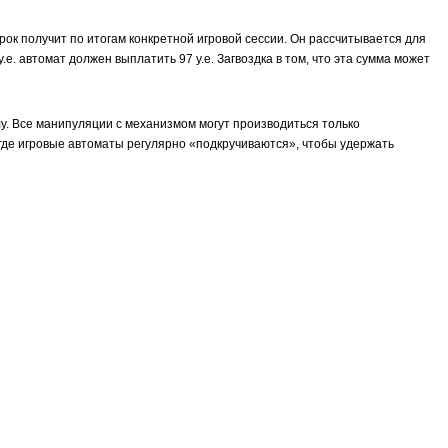
рок получит по итогам конкретной игровой сессии. Он рассчитывается для
е. автомат должен выплатить 97 у.е. Загвоздка в том, что эта сумма может
илу. Все манипуляции с механизмом могут производиться только
 где игровые автоматы регулярно «подкручиваются», чтобы удержать