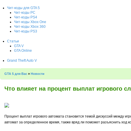
Чит-коды для GTA 5
Чит-коды PC
Чит-коды PS4
Чит-коды Xbox One
Чит-коды Xbox 360
Чит-коды PS3
Статьи
GTA V
GTA Online
Grand Theft Auto V
GTA 5 для Вас
»
Новости
Что влияет на процент выплат игрового с
Процент выплат игрового автомата становится темой дискуссий между игро
автомат за определенное время, также вряд ли поможет разъяснить ход к