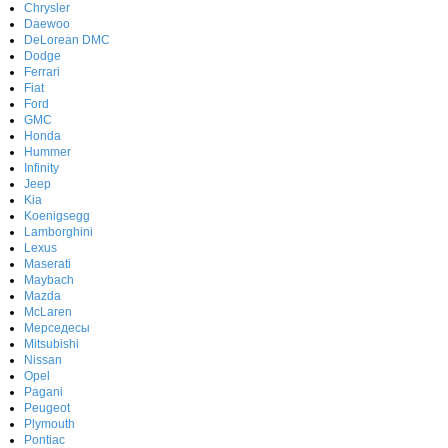
Chrysler
Daewoo
DeLorean DMC
Dodge
Ferrari
Fiat
Ford
GMC
Honda
Hummer
Infinity
Jeep
Kia
Koenigsegg
Lamborghini
Lexus
Maserati
Maybach
Mazda
McLaren
Мерседесы
Mitsubishi
Nissan
Opel
Pagani
Peugeot
Plymouth
Pontiac