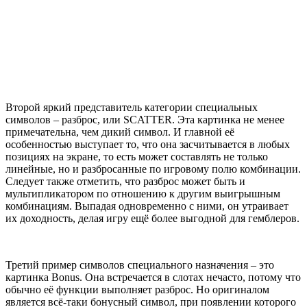
Второй яркий представитель категории специальных
символов – разброс, или SCATTER. Эта картинка не менее
примечательна, чем дикий символ. И главной её
особенностью выступает то, что она засчитывается в любых
позициях на экране, то есть может составлять не только
линейные, но и разбросанные по игровому полю комбинации.
Следует также отметить, что разброс может быть и
мультипликатором по отношению к другим выигрышным
комбинациям. Выпадая одновременно с ними, он утраивает
их доходность, делая игру ещё более выгодной для гемблеров.
Третий пример символов специального назначения – это
картинка Bonus. Она встречается в слотах нечасто, потому что
обычно её функции выполняет разброс. Но оригиналом
является всё-таки бонусный символ, при появлении которого