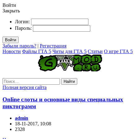
Войти
Закрыть
Логин:
Пароль:
Войти
Забыли пароль?
|
Регистрация
Новости
Файлы ГТА 5
Читы для ГТА 5
Статьи
О игре ГТА 5
Найти
Полная версия сайта
Online слоты и основные виды специальных
пиктограмм
admin
18-11-2017, 10:08
2328