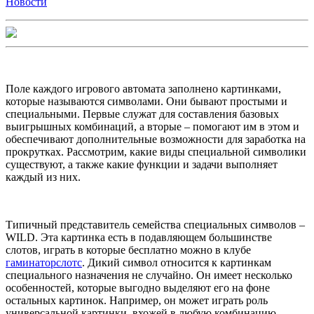
Новости
Поле каждого игрового автомата заполнено картинками,
которые называются символами. Они бывают простыми и
специальными. Первые служат для составления базовых
выигрышных комбинаций, а вторые – помогают им в этом и
обеспечивают дополнительные возможности для заработка на
прокрутках. Рассмотрим, какие виды специальной символики
существуют, а также какие функции и задачи выполняет
каждый из них.
Типичный представитель семейства специальных символов –
WILD. Эта картинка есть в подавляющем большинстве
слотов, играть в которые бесплатно можно в клубе
гаминаторслотс
. Дикий символ относится к картинкам
специального назначения не случайно. Он имеет несколько
особенностей, которые выгодно выделяют его на фоне
остальных картинок. Например, он может играть роль
универсальной картинки, вхожей в любую комбинацию,