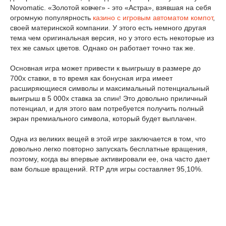
Novomatic. «Золотой ковчег» - это «Астра», взявшая на себя
огромную популярность
казино с игровым автоматом компот
,
своей материнской компании. У этого есть немного другая
тема чем оригинальная версия, но у этого есть некоторые из
тех же самых цветов. Однако он работает точно так же.
Основная игра может привести к выигрышу в размере до
700x ставки, в то время как бонусная игра имеет
расширяющиеся символы и максимальный потенциальный
выигрыш в 5 000x ставка за спин! Это довольно приличный
потенциал, и для этого вам потребуется получить полный
экран премиального символа, который будет выплачен.
Одна из великих вещей в этой игре заключается в том, что
довольно легко повторно запускать бесплатные вращения,
поэтому, когда вы впервые активировали ее, она часто дает
вам больше вращений. RTP для игры составляет 95,10%.