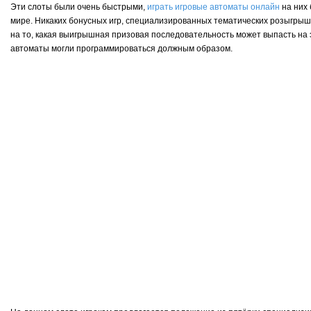
Эти слоты были очень быстрыми,
играть игровые автоматы онлайн
на них 
мире. Никаких бонусных игр, специализированных тематических розыгрышей
на то, какая выигрышная призовая последовательность может выпасть на эт
автоматы могли программироваться должным образом.