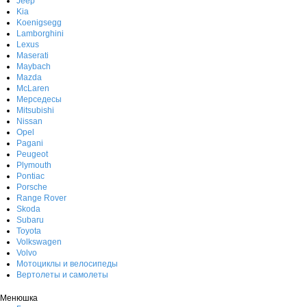
Jeep
Kia
Koenigsegg
Lamborghini
Lexus
Maserati
Maybach
Mazda
McLaren
Мерседесы
Mitsubishi
Nissan
Opel
Pagani
Peugeot
Plymouth
Pontiac
Porsche
Range Rover
Skoda
Subaru
Toyota
Volkswagen
Volvo
Мотоциклы и велосипеды
Вертолеты и самолеты
Менюшка