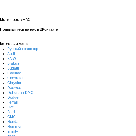
Мы теперь в MAX
Подпишитесь на нас в ВКонтакте
Категории машин
Русский транспорт
Audi
BMW
Brabus
Bugatti
Cadillac
Chevrolet
Chrysler
Daewoo
DeLorean DMC
Dodge
Ferrari
Fiat
Ford
GMC
Honda
Hummer
Infinity