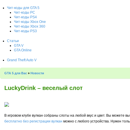
Чит-коды для GTA 5
Чит-коды PC
Чит-коды PS4
Чит-коды Xbox One
Чит-коды Xbox 360
Чит-коды PS3
Статьи
GTA V
GTA Online
Grand Theft Auto V
GTA 5 для Вас
»
Новости
LuckyDrink – веселый слот
В игровом клубе вулкан собраны слоты на любой вкус и цвет. Вы можете 
бесплатно без регистрации вулкан
можно с любого устройства. Нужен тольк