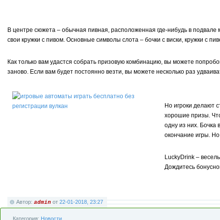
В центре сюжета – обычная пивная, расположенная где-нибудь в подвале 
свои кружки с пивом. Основные символы слота – бочки с виски, кружки с пив
Как только вам удастся собрать призовую комбинацию, вы можете попробова
заново. Если вам будет постоянно везти, вы можете несколько раз удваива
Но игроки делают с
хорошие призы. Что
одну из них. Бочка
окончание игры. Но 
LuckyDrink – весел
Дождитесь бонусной
Автор:
от
22-01-2018, 23:27
admin
Категория:
Новости