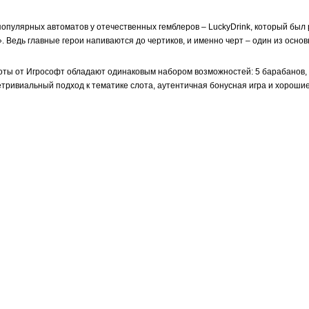
опулярных автоматов у отечественных гемблеров – LuckyDrink, который был
. Ведь главные герои напиваются до чертиков, и именно черт – один из осно
оты от Игрософт обладают одинаковым набором возможностей: 5 барабанов, 9
етривиальный подход к тематике слота, аутентичная бонусная игра и хорошие 