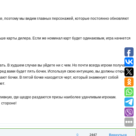
вке, поэтому мы видим главных персонажей, которые постоянно обновляют
льше карты дилера. Если же номинал карт будет одинаковым, игра начнется
ать. В худшем случае вы уйдете ни с чем. Но почти всегда игроки получают
ред вами будет пять бочек. Используя свою интуицию, вы должны открыть
ают бочки. В пятой бочке находится черт, который знаменует собой
ет.
 пивную, где щедро раздаются призы наиболее удачливым игрокам.
 стороне!
0
2447
Вернуться