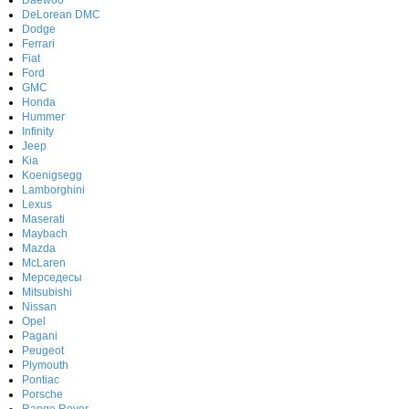
DeLorean DMC
Dodge
Ferrari
Fiat
Ford
GMC
Honda
Hummer
Infinity
Jeep
Kia
Koenigsegg
Lamborghini
Lexus
Maserati
Maybach
Mazda
McLaren
Мерседесы
Mitsubishi
Nissan
Opel
Pagani
Peugeot
Plymouth
Pontiac
Porsche
Range Rover