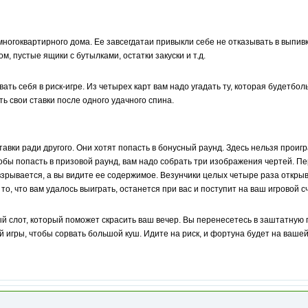
многоквартирного дома. Ее завсегдатаи привыкли себе не отказывать в выпи
ом, пустые ящики с бутылками, остатки закуски и т.д.
ть себя в риск-игре. Из четырех карт вам надо угадать ту, которая будетбо
ть свои ставки после одного удачного спина.
тавки ради другого. Они хотят попасть в бонусный раунд. Здесь нельзя проигр
бы попасть в призовой раунд, вам надо собрать три изображения чертей. Пе
 взрывается, а вы видите ее содержимое. Везунчики целых четыре раза открыв
то, что вам удалось выиграть, останется при вас и поступит на ваш игровой сч
ый слот, который поможет скрасить ваш вечер. Вы перенесетесь в заштатную
 игры, чтобы сорвать большой куш. Идите на риск, и фортуна будет на вашей