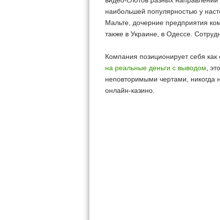
видео-слотов разных направлений 
наибольшей популярностью у наст
Мальте, дочерние предприятия ком
также в Украине, в Одессе. Сотруд
Компания позиционирует себя как
на реальные деньги с выводом
, э
неповторимыми чертами, никогда н
онлайн-казино.