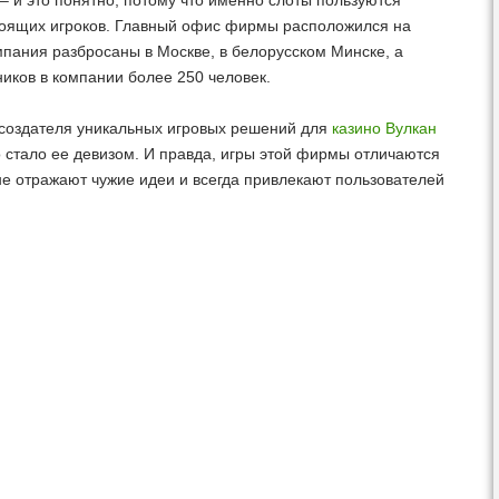
– и это понятно, потому что именно слоты пользуются
оящих игроков. Главный офис фирмы расположился на
пания разбросаны в Москве, в белорусском Минске, а
ников в компании более 250 человек.
 создателя уникальных игровых решений для
казино Вулкан
то стало ее девизом. И правда, игры этой фирмы отличаются
е отражают чужие идеи и всегда привлекают пользователей