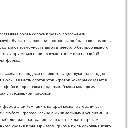
оставляет более сорока игровых приложений,
клубе Вулкан – и все они построены на более современных
дполагают возможность автоматического беспроблемного
, так и при скачивании на компьютере или на любой
платформе.
ски создаются под все основные существующие сегодня
 Большая часть слотов этой игровой конторы создается
интерфейс и персонажи предельно близки молодому
рах с трехмерной графикой.
атформа этой компании, которая может автоматически
ты любого игрового казино с минимальными усилиями, и
 наиболее распространенные валюты и дает игрокам
нного уровня игры. При этом, фирма была основана всего