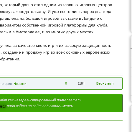
а, который давно стал одним из главных игровых центров
вому законодательству. И уже всего лишь через два года
ставлена на большой игровой выставке в Лондоне с
вариантом собственной игровой платформы для клуба
ась и в Амстердаме, и во многих других местах.
лучила за качество своих игр и их высокую защищенность
, создание и продажу игр во всех основных европейских
обритании.
0
1184
Вернуться
атегория:
Новости
айт как незарегистрированный пользователь.
ься
либо войти на сайт под своим именем.