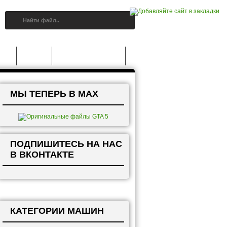
A 5
Статьи
Grand Theft Auto V
МЫ ТЕПЕРЬ В MAX
ПОДПИШИТЕСЬ НА НАС
В ВКОНТАКТЕ
КАТЕГОРИИ МАШИН