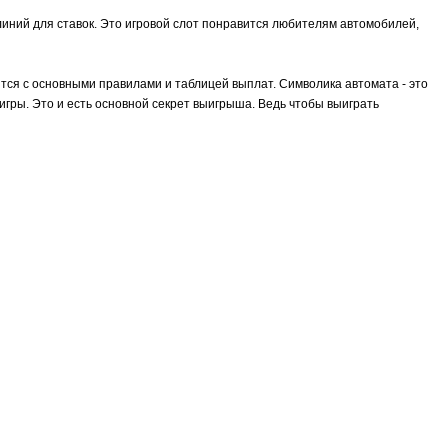
9 линий для ставок. Это игровой слот понравится любителям автомобилей,
ится с основными правилами и таблицей выплат. Символика автомата - это
игры. Это и есть основной секрет выигрыша. Ведь чтобы выиграть