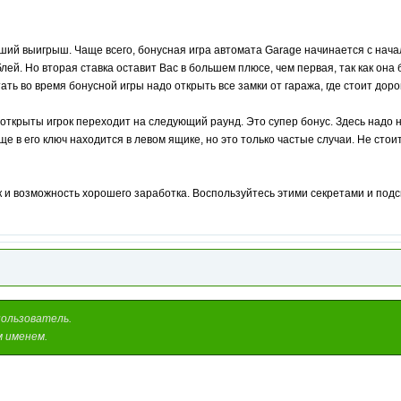
ий выигрыш. Чаще всего, бонусная игра автомата Garage начинается с начал
рублей. Но вторая ставка оставит Вас в большем плюсе, чем первая, так как он
ь во время бонусной игры надо открыть все замки от гаража, где стоит дор
ткрыты игрок переходит на следующий раунд. Это супер бонус. Здесь надо на
 в его ключ находится в левом ящике, но это только частые случаи. Не стоит
к и возможность хорошего заработка. Воспользуйтесь этими секретами и подс
пользователь.
м именем.