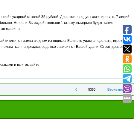
ьной сухарной ставкой 35 рублей. Для этого следует активировать 7 линий
а больше. Но если Вы задействовали 1 ставку, выигрыш будет также
огая машина.
йти ключ от замка в одном из ящиков. Если это удастся сделать, игрок
 полагаться на догадки, ведь все зависит от Вашей удачи. Стоит доверять
казками и выигрывайте.
0
5350
Вернуться