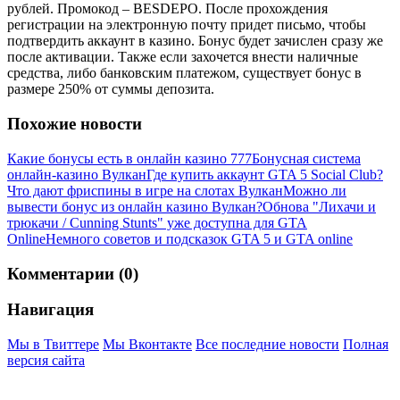
рублей. Промокод – BESDEPO. После прохождения
регистрации на электронную почту придет письмо, чтобы
подтвердить аккаунт в казино. Бонус будет зачислен сразу же
после активации. Также если захочется внести наличные
средства, либо банковским платежом, существует бонус в
размере 250% от суммы депозита.
Похожие новости
Какие бонусы есть в онлайн казино 777
Бонусная система
онлайн-казино Вулкан
Где купить аккаунт GTA 5 Social Club?
Что дают фриспины в игре на слотах Вулкан
Можно ли
вывести бонус из онлайн казино Вулкан?
Обнова "Лихачи и
трюкачи / Cunning Stunts" уже доступна для GTA
Online
Немного советов и подсказок GTA 5 и GTA online
Комментарии (0)
Навигация
Мы в Твиттере
Мы Вконтакте
Все последние новости
Полная
версия сайта