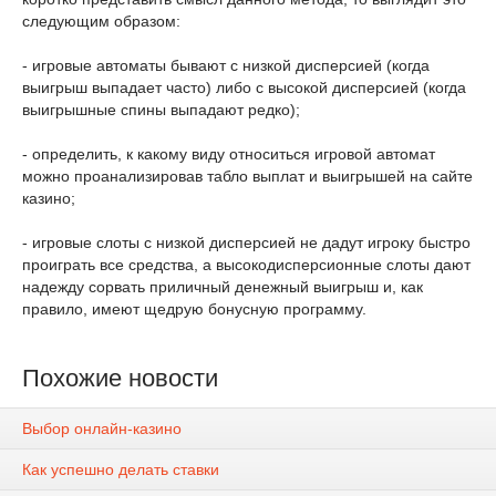
следующим образом:
- игровые автоматы бывают с низкой дисперсией (когда
выигрыш выпадает часто) либо с высокой дисперсией (когда
выигрышные спины выпадают редко);
- определить, к какому виду относиться игровой автомат
можно проанализировав табло выплат и выигрышей на сайте
казино;
- игровые слоты с низкой дисперсией не дадут игроку быстро
проиграть все средства, а высокодисперсионные слоты дают
надежду сорвать приличный денежный выигрыш и, как
правило, имеют щедрую бонусную программу.
Похожие новости
Выбор онлайн-казино
Как успешно делать ставки