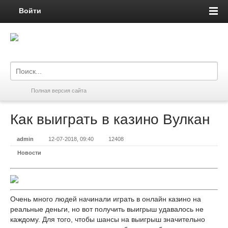
Войти
Полная версия сайта
Как выиграть в казино Вулкан
admin
12-07-2018, 09:40
12408
Новости
Очень много людей начинали играть в онлайн казино на
реальные деньги, но вот получить выигрыш удавалось не
каждому. Для того, чтобы шансы на выигрыш значительно