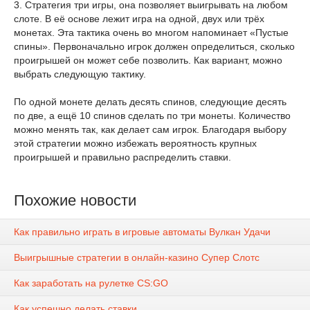
3. Стратегия три игры, она позволяет выигрывать на любом
слоте. В её основе лежит игра на одной, двух или трёх
монетах. Эта тактика очень во многом напоминает «Пустые
спины». Первоначально игрок должен определиться, сколько
проигрышей он может себе позволить. Как вариант, можно
выбрать следующую тактику.
По одной монете делать десять спинов, следующие десять
по две, а ещё 10 спинов сделать по три монеты. Количество
можно менять так, как делает сам игрок. Благодаря выбору
этой стратегии можно избежать вероятность крупных
проигрышей и правильно распределить ставки.
Похожие новости
Как правильно играть в игровые автоматы Вулкан Удачи
Выигрышные стратегии в онлайн-казино Супер Слотс
Как заработать на рулетке CS:GO
Как успешно делать ставки