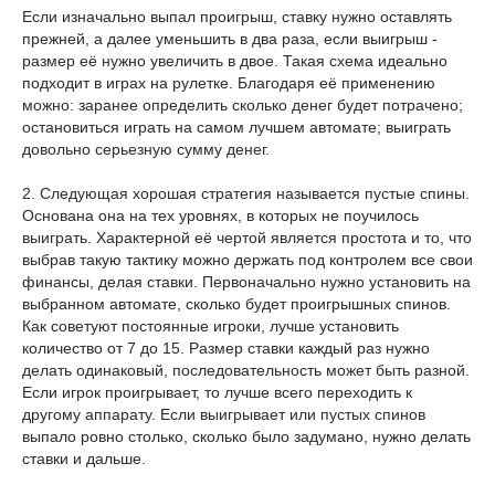
Если изначально выпал проигрыш, ставку нужно оставлять
прежней, а далее уменьшить в два раза, если выигрыш -
размер её нужно увеличить в двое. Такая схема идеально
подходит в играх на рулетке. Благодаря её применению
можно: заранее определить сколько денег будет потрачено;
остановиться играть на самом лучшем автомате; выиграть
довольно серьезную сумму денег.
2. Следующая хорошая стратегия называется пустые спины.
Основана она на тех уровнях, в которых не поучилось
выиграть. Характерной её чертой является простота и то, что
выбрав такую тактику можно держать под контролем все свои
финансы, делая ставки. Первоначально нужно установить на
выбранном автомате, сколько будет проигрышных спинов.
Как советуют постоянные игроки, лучше установить
количество от 7 до 15. Размер ставки каждый раз нужно
делать одинаковый, последовательность может быть разной.
Если игрок проигрывает, то лучше всего переходить к
другому аппарату. Если выигрывает или пустых спинов
выпало ровно столько, сколько было задумано, нужно делать
ставки и дальше.