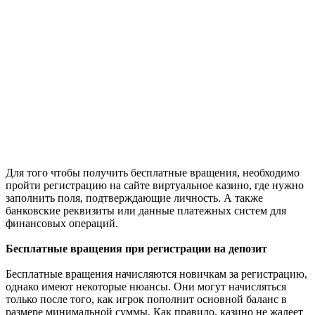
Для того чтобы получить бесплатные вращения, необходимо
пройти регистрацию на сайте виртуальное казино, где нужно
заполнить поля, подтверждающие личность. А также
банковские реквизиты или данные платежных систем для
финансовых операций.
Бесплатные вращения при регистрации на депозит
Бесплатные вращения начисляются новичкам за регистрацию,
однако имеют некоторые нюансы. Они могут начисляться
только после того, как игрок пополнит основной баланс в
размере минимальной суммы. Как правило, казино не жалеет