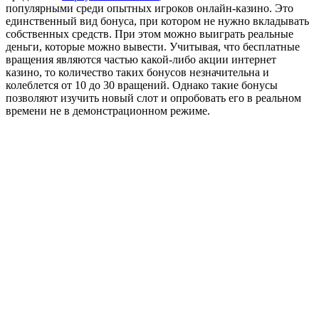
популярными среди опытных игроков онлайн-казино. Это
единственный вид бонуса, при котором не нужно вкладывать
собственных средств. При этом можно выиграть реальные
деньги, которые можно вывести. Учитывая, что бесплатные
вращения являются частью какой-либо акции интернет
казино, то количество таких бонусов незначительна и
колеблется от 10 до 30 вращений. Однако такие бонусы
позволяют изучить новый слот и опробовать его в реальном
времени не в демонстрационном режиме.